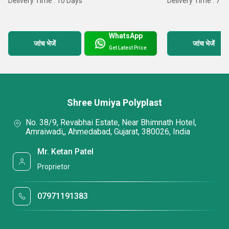
Delivery Time : 10 Days
Delivery Time : 7 D
WhatsApp
जांच भेजें
जांच भेजें
Get Latest Price
Shree Umiya Polyplast
No. 38/9, Revabhai Estate, Near Bhimnath Hotel,
Amraiwadi,, Ahmedabad, Gujarat, 380026, India
Mr. Ketan Patel
Proprietor
07971191383