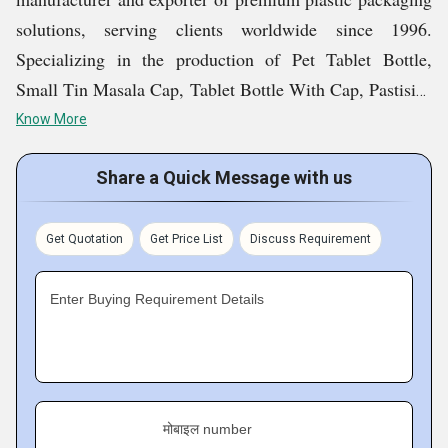
solutions, serving clients worldwide since 1996.
Specializing in the production of Pet Tablet Bottle,
Small Tin Masala Cap, Tablet Bottle With Cap, Pastisize
Bottle, etc., we have established ourselves as a trusted
Know More
name in the industry. Our Ahmedabad, Gujarat, India,
based company is known among customers for our
Share a Quick Message with us
commitment to quality, innovation, and customer
satisfaction. With a global perspective, we export 40% of
Get Quotation
Get Price List
Discuss Requirement
our products, catering to diverse industries and markets
across the globe. Our comprehensive product range,
Enter Buying Requirement Details
coupled with our dedication to sustainability and
customer-centric approach, sets us apart in the
competitive market.
मोबाइल number