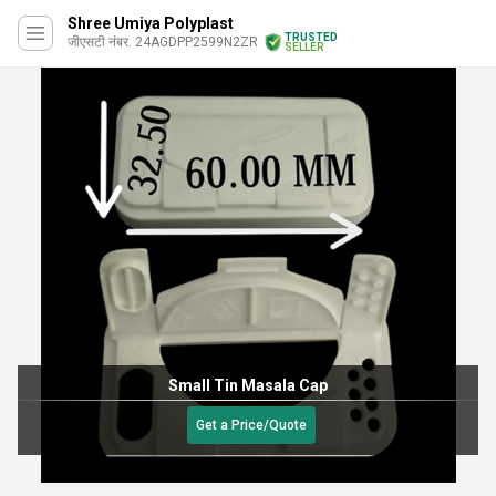
Shree Umiya Polyplast
TRUSTED
जीएसटी नंबर. 24AGDPP2599N2ZR
SELLER
Small Tin Masala Cap
Get a Price/Quote