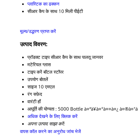
प्लास्टिक का ढक्कन
सीआर कैप के साथ 10 मिली पीईटी
मूल्य/उद्धरण प्राप्त करें
उत्पाद विवरण:
प्रॉडक्ट टाइप
सीआर कैप के साथ पालतू जानवर
मटेरियल
ग्लास
टाइप करें
बॉटल स्टॉपर
उपयोग
बोतलें
साइज
10 एमएल
रंग
सफ़ेद
वारंटी
हाँ
आपूर्ति की योग्यता :
5000 Bottle à¤ªà¥à¤°à¤¤à¤¿ à¤®à¤¹à
अधिक देखने के लिए क्लिक करें
अपना उत्पाद साझा करें:
वापस कॉल करने का अनुरोध
जांच भेजें