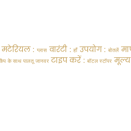
मटेरियल :
वारंटी :
उपयोग :
मा
ग्लास
हाँ
बोतलें
टाइप करें :
मूल्
ैप के साथ पालतू जानवर
बॉटल स्टॉपर