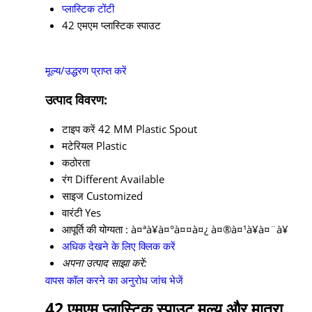
प्लास्टिक टोंटी
42 एमएम प्लास्टिक स्पाउट
मूल्य/उद्धरण प्राप्त करें
उत्पाद विवरण:
टाइप करें
42 MM Plastic Spout
मटेरियल
Plastic
कठोरता
रंग
Different Available
साइज
Customized
वारंटी
Yes
आपूर्ति की योग्यता :
à¤ªà¥à¤°à¤¤à¤¿ à¤®à¤¹à¥à¤¨à¥
अधिक देखने के लिए क्लिक करें
अपना उत्पाद साझा करें:
वापस कॉल करने का अनुरोध
जांच भेजें
42 एमएम प्लास्टिक स्पाउट मूल्य और मात्रा