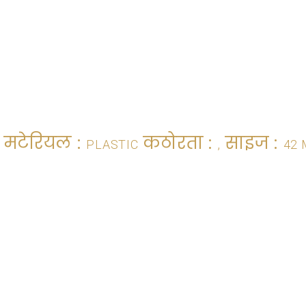
मटेरियल :
कठोरता :
साइज :
PLASTIC
,
42